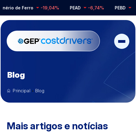
o de Ferro
-19,04%
PEAD
-6,74%
PEBD
-0,28
Blog
Principal
•
Blog
Mais artigos e notícias