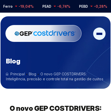
-19,04%
PEAD
-6,74%
PEBD
-0,28%
PP C
Blog
Principal
•
Blog
•
O novo GEP COSTDRIVERS:
Inteligência, precisão e controle total na gestão de custos
O novo GEP COSTDRIVERS: