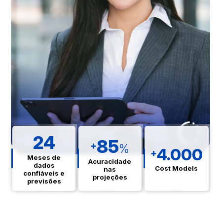
24
85
+
%
4.000
+
Meses de
Acuracidade
dados
Cost Models
nas
confiáveis e
projeções
previsões