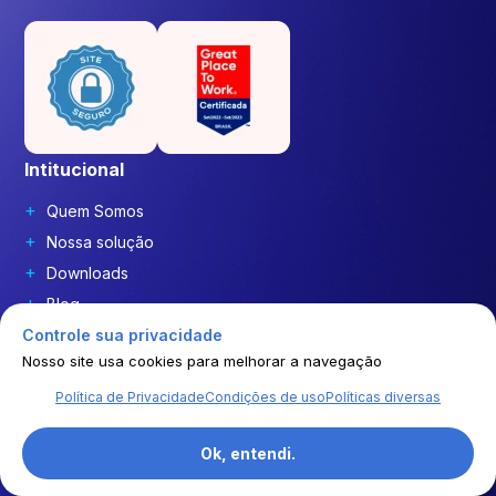
Intitucional
Quem Somos
Nossa solução
Downloads
Blog
Ferramentas Gratuitas
Controle sua privacidade
Nosso site usa cookies para melhorar a navegação
Calculadora de Frete
Contato
Política de Privacidade
Condições de uso
Políticas diversas
Política
Ok, entendi.
Condições de uso