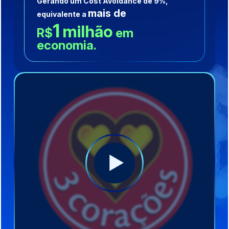
Gerando um Cost Avoidance de 9%,
mais de
equivalente a
1
milhão
R$
em
economia.