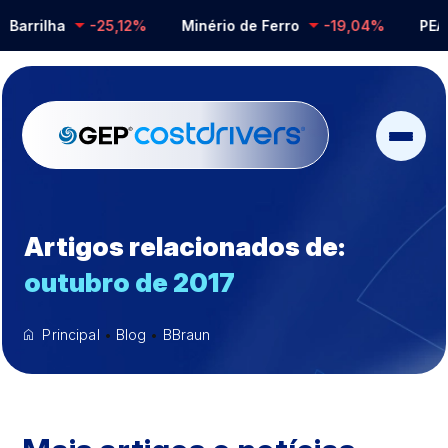
Barrilha
-25,12%
Minério de Ferro
-19,04%
PEAD
Artigos relacionados de:
outubro de 2017
Principal
•
Blog
•
BBraun