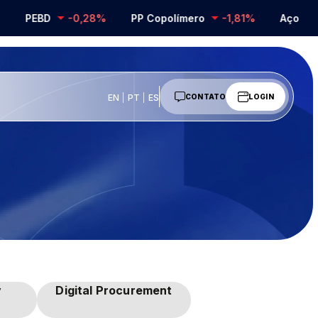
PEBD
-0,28%
PP Copolímero
-1,81%
Aço Inox
EN
PT
ES
CONTATO
LOGIN
y
Digital Procurement