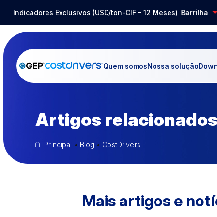
Indicadores Exclusivos (USD/ton-CIF – 12 Meses)
Aço Inox
-14,80%
Barrilha
-2
Quem somos
Nossa solução
Down
Artigos relacionados
Principal
•
Blog
•
CostDrivers
Mais artigos e notí