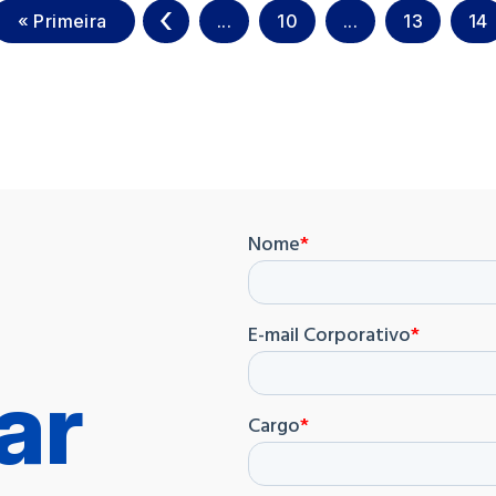
« Primeira
«
...
10
...
13
14
ar