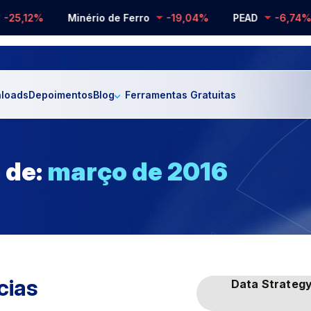
5,12%
Minério de Ferro
-19,04%
PEAD
-6,74%
loads
Depoimentos
Blog
Ferramentas Gratuitas
 de:
março de 2016
cias
Data Strateg