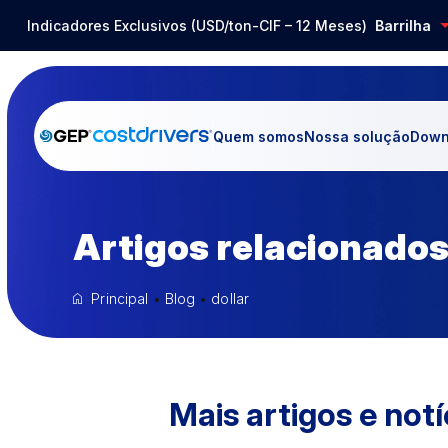
Indicadores Exclusivos (USD/ton-CIF – 12 Meses)
Aço Inox
-14,80%
Barrilha
Quem somos
Nossa solução
Down
Artigos relacionados
Principal
•
Blog
•
dollar
Mais artigos e notí