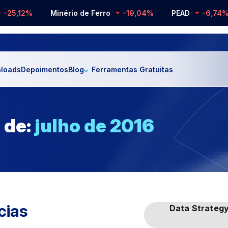
-25,12%
Minério de Ferro
-19,04%
PEAD
-6,74%
loads
Depoimentos
Blog
Ferramentas Gratuitas
 de:
julho de 2016
cias
Data Strateg