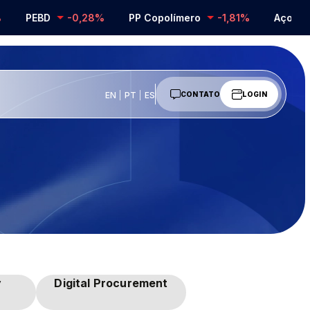
PEBD
-0,28%
PP Copolímero
-1,81%
Aço Ino
EN
PT
ES
CONTATO
LOGIN
y
Digital Procurement