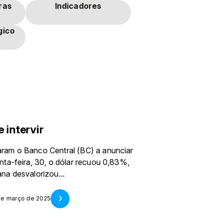
ras
Indicadores
gico
 intervir
ram o Banco Central (BC) a anunciar
ta-feira, 30, o dólar recuou 0,83%,
na desvalorizou...
 de março de 2025