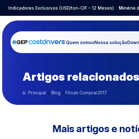
Aço Inox
Indicadores Exclusivos (USD/ton-CIF – 12 Meses)
-14,80%
Barrilha
-25,12%
Minério de
Quem somos
Nossa solução
Down
Artigos relacionados
Principal
•
Blog
•
Fórum Comprar2017
Mais artigos e notí