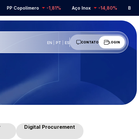
PP Copolímero
-1,81%
Aço Inox
-14,80%
Barril
EN
PT
ES
CONTATO
LOGIN
y
Digital Procurement