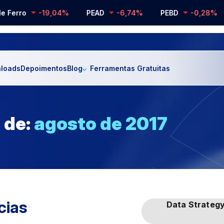
 Ferro
-19,04%
PEAD
-6,74%
PEBD
-0,28%
loads
Depoimentos
Blog
Ferramentas Gratuitas
 de:
agosto de 2017
cias
Data Strateg