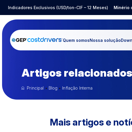
Aço Inox
Indicadores Exclusivos (USD/ton-CIF – 12 Meses)
-14,80%
Barrilha
-25,12%
Minério de
Quem somos
Nossa solução
Down
Artigos relacionados
Principal
•
Blog
•
Inflação Interna
Mais artigos e notí