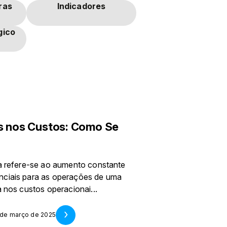
ras
Indicadores
gico
os nos Custos: Como Se
na refere-se ao aumento constante
nciais para as operações de uma
 nos custos operacionai...
 de março de 2025