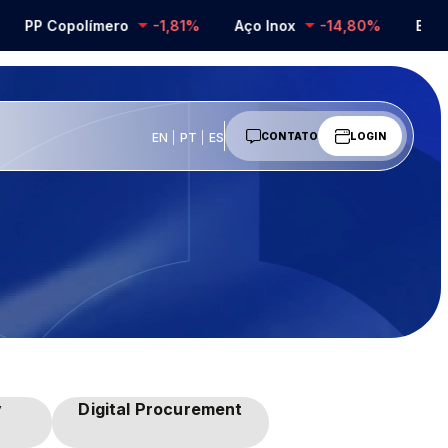
PP Copolímero
-1,81%
Aço Inox
-14,80%
Barril
EN
PT
ES
CONTATO
LOGIN
y
Digital Procurement