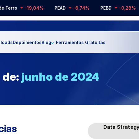
 Ferro
-19,04%
PEAD
-6,74%
PEBD
-0,28%
loads
Depoimentos
Blog
Ferramentas Gratuitas
 de:
junho de 2024
cias
Data Strateg