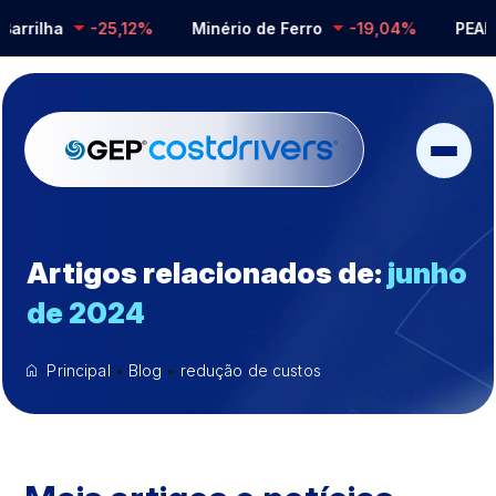
rrilha
-25,12%
Minério de Ferro
-19,04%
PEAD
Artigos relacionados de:
junho
de 2024
Principal
•
Blog
•
redução de custos