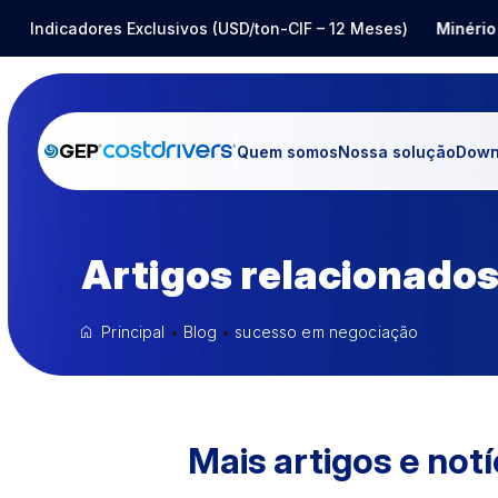
Aço Inox
Indicadores Exclusivos (USD/ton-CIF – 12 Meses)
-14,80%
Barrilha
-25,12%
Minério d
Quem somos
Nossa solução
Down
Artigos relacionados
Principal
•
Blog
•
sucesso em negociação
Mais artigos e notí