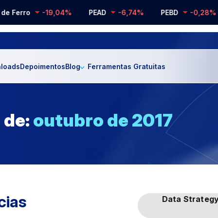
e Ferro
-19,04%
PEAD
-6,74%
PEBD
-0,28%
loads
Depoimentos
Blog
Ferramentas Gratuitas
 de:
outubro de 2017
cias
Data Strateg