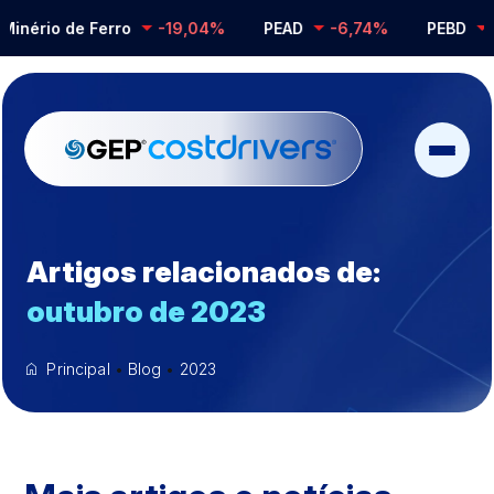
io de Ferro
-19,04%
PEAD
-6,74%
PEBD
-0,2
Artigos relacionados de:
outubro de 2023
Principal
•
Blog
•
2023