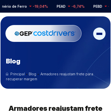
io de Ferro
-19,04%
PEAD
-6,74%
PEBD
-0,2
Blog
Principal
•
Blog
•
Armadores reajustam frete para
recuperar margem
Armadores reajustam frete