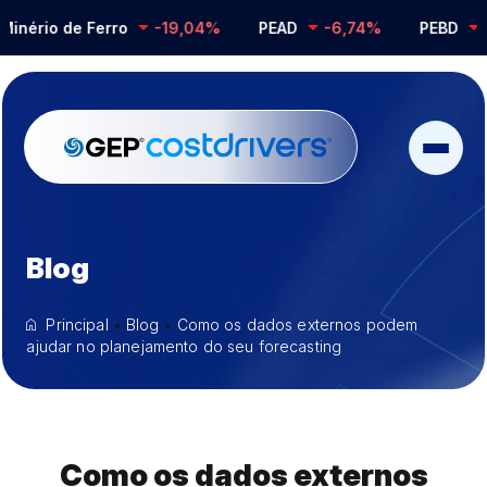
ério de Ferro
-19,04%
PEAD
-6,74%
PEBD
-0,
Blog
Principal
•
Blog
•
Como os dados externos podem
ajudar no planejamento do seu forecasting
Como os dados externos