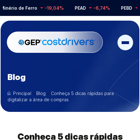
rio de Ferro
-19,04%
PEAD
-6,74%
PEBD
-0,
Blog
Principal
•
Blog
•
Conheça 5 dicas rápidas para
digitalizar a área de compras
Conheça 5 dicas rápidas