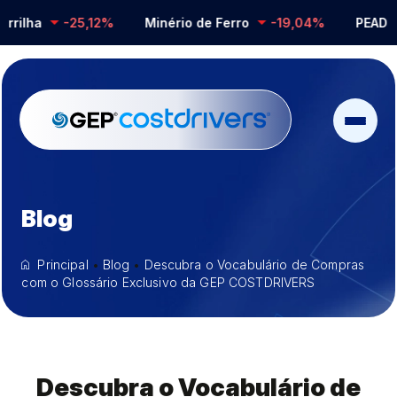
ilha
-25,12%
Minério de Ferro
-19,04%
PEAD
Blog
Principal
•
Blog
•
Descubra o Vocabulário de Compras
com o Glossário Exclusivo da GEP COSTDRIVERS
Descubra o Vocabulário de