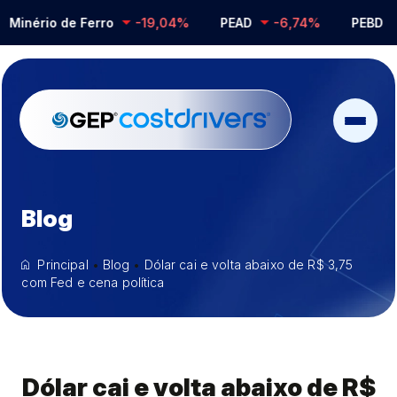
inério de Ferro
-19,04%
PEAD
-6,74%
PEBD
-
Blog
Principal
•
Blog
•
Dólar cai e volta abaixo de R$ 3,75
com Fed e cena política
Dólar cai e volta abaixo de R$