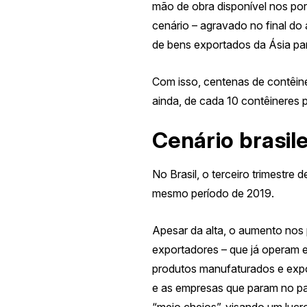
mão de obra disponível nos po
cenário – agravado no final 
de bens exportados da Ásia pa
Com isso, centenas de contêine
ainda, de cada 10 contêineres
Cenário brasile
No Brasil,
o terceiro trimestre 
mesmo período de 2019.
Apesar da alta, o aumento nos
exportadores
– que já operam e
produtos manufaturados e expor
e as empresas que param no pa
“meio cheios”, visando um luc