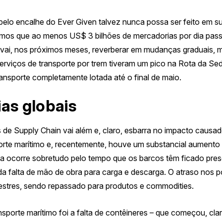
pelo encalhe do
Ever
Given
talvez nunca possa ser feito em su
rmos que ao menos US$ 3 bilhões de mercadorias por dia pas
 vai, nos próximos meses, reverberar em mudanças graduais,
erviços de transporte por trem tiveram um pico na Rota da Se
ansporte completamente lotada até o final de maio.
ias globais
s de
Supply
Chain vai além e, claro, esbarra no impacto caus
porte marítimo e, recentemente, houve um substancial aumento
lta ocorre sobretudo pelo tempo que os barcos têm ficado pre
 falta de mão de obra para carga e descarga. O atraso nos po
estres, sendo repassado para produtos e commodities.
ansporte marítimo foi a falta de contêineres – que começou, cla