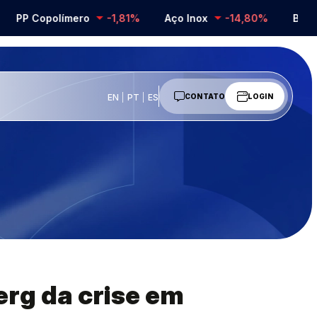
 Copolímero
-1,81%
Aço Inox
-14,80%
Barrilha
EN
PT
ES
CONTATO
LOGIN
erg da crise em