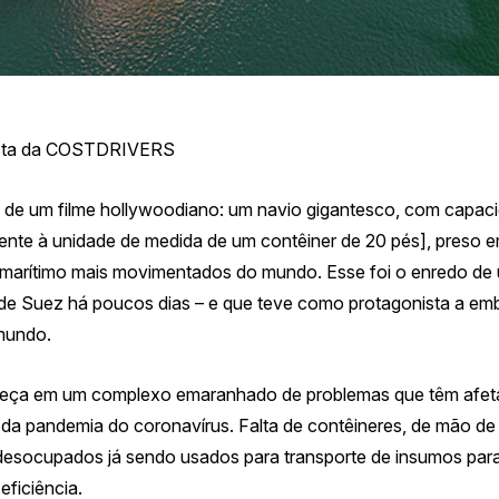
ista da COSTDRIVERS
 de um filme hollywoodiano: um navio gigantesco, com capaci
nte à unidade de medida de um contêiner de 20 pés], preso 
marítimo
mais movimentados do mundo
.
Esse foi o enredo de
 de Suez há poucos dias – e que teve como protagonista a e
mundo.
a peça em um complexo emaranhado de problemas que têm afeta
 da pandemia do
coronavírus
. Falta de contêineres, de mão de
desocupados já sendo usados para transporte de insumos par
eficiência.