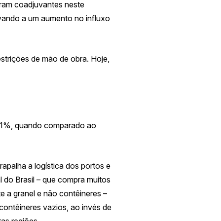
oram coadjuvantes neste
vando a um aumento no influxo
strições de mão de obra. Hoje,
2,1%, quando comparado ao
trapalha a logística dos portos e
l do Brasil – que compra muitos
e a granel e não contêineres –
ontêineres vazios, ao invés de
ras regiões.