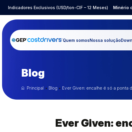
ço Inox
Indicadores Exclusivos (USD/ton-CIF – 12 Meses)
-14,80%
Barrilha
-25,12%
Minério de Fer
Quem somos
Nossa solução
Down
Blog
Principal
•
Blog
•
Ever Given: encalhe é só a ponta 
Ever Given: en