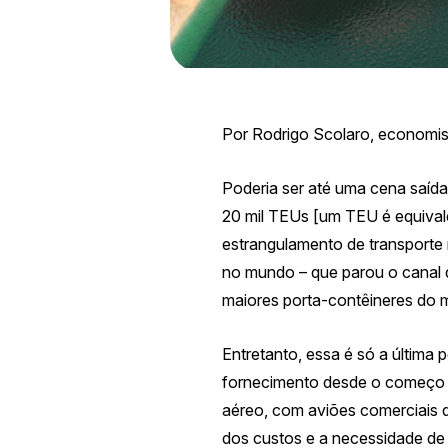
Por
Rodrigo
Scolaro
, econom
Poderia ser até uma cena saída
20 mil
TEUs
[um TEU é equivale
estrangulamento de transporte
no mundo – que parou o canal
maiores porta-cont
ê
ineres do 
Entretanto, essa é só a últim
fornecimento desde o começo
aéreo, com aviões comerciais 
dos custos e a necessidade de 