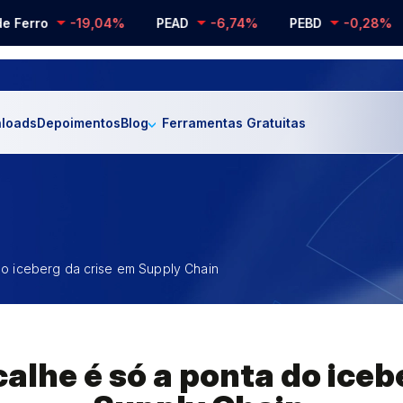
ro
-19,04%
PEAD
-6,74%
PEBD
-0,28%
PP
loads
Depoimentos
Blog
Ferramentas Gratuitas
do iceberg da crise em Supply Chain
calhe é só a ponta do iceb