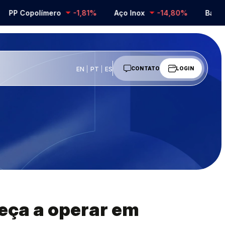
P Copolímero
-1,81%
Aço Inox
-14,80%
Barrilha
EN
PT
ES
CONTATO
LOGIN
eça a operar em