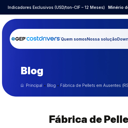
Aço Inox
Indicadores Exclusivos (USD/ton-CIF – 12 Meses)
-14,80%
Barrilha
-25,12%
Minério de F
Quem somos
Nossa solução
Down
Blog
Principal
•
Blog
•
Fábrica de Pellets em Ausentes (
Fábrica de Pel