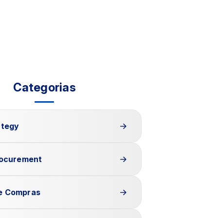
Categorias
ategy
rocurement
e Compras