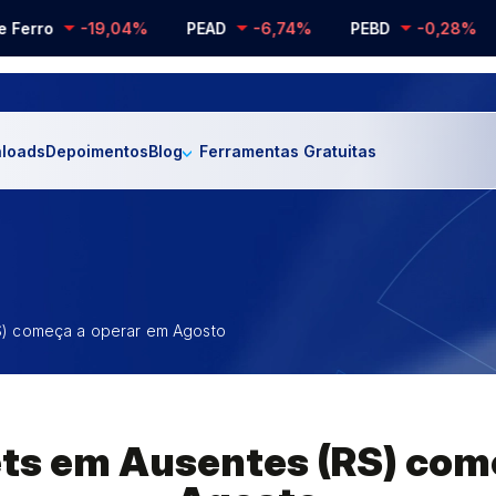
erro
-19,04%
PEAD
-6,74%
PEBD
-0,28%
P
loads
Depoimentos
Blog
Ferramentas Gratuitas
RS) começa a operar em Agosto
lets em Ausentes (RS) com