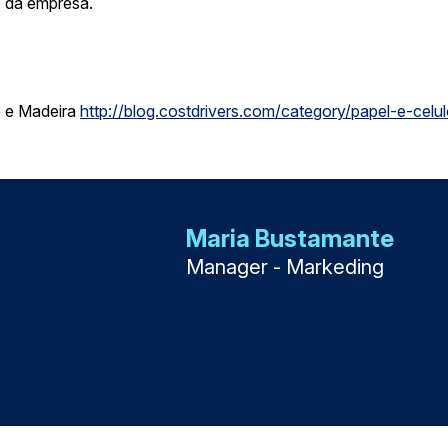
o da empresa.
e e Madeira
http://blog.costdrivers.com/category/papel-e-celu
Maria Bustamante
Manager - Markeding