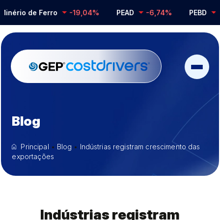
ério de Ferro
-19,04%
PEAD
-6,74%
PEBD
-0,
Blog
Principal
•
Blog
•
Indústrias registram crescimento das
exportações
Indústrias registram