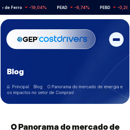
o
-19,04%
PEAD
-6,74%
PEBD
-0,28%
PP 
Blog
Principal
•
Blog
•
O Panorama do mercado de energia e
os impactos no setor de Compras!
O Panorama do mercado de