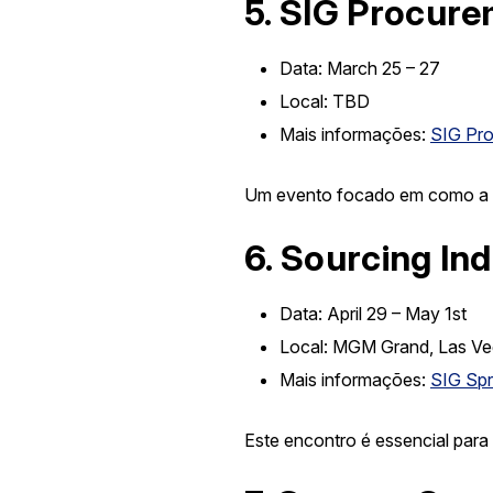
5.
SIG Procure
Data:
March 25 – 27
Local:
TBD
Mais informações:
SIG Pr
Um evento focado em como a te
6.
Sourcing In
Data:
April 29 – May 1st
Local:
MGM Grand, Las Ve
Mais informações:
SIG Spr
Este encontro é essencial par