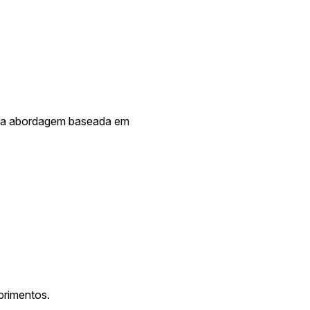
 uma abordagem baseada em
n
primentos.