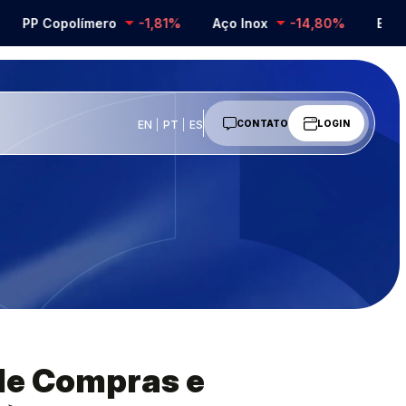
 Copolímero
-1,81%
Aço Inox
-14,80%
Barrilha
EN
PT
ES
CONTATO
LOGIN
 de Compras e