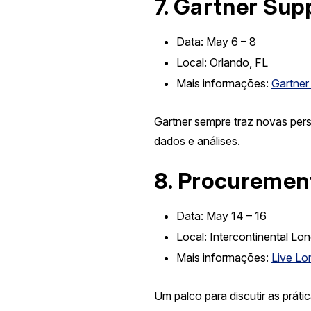
7.
Gartner Sup
Data:
May 6 – 8
Local:
Orlando, FL
Mais informações:
Gartne
Gartner sempre traz novas per
dados e análises.
8.
Procurement
Data:
May 14 – 16
Local:
Intercontinental Lo
Mais informações:
Live L
Um palco para discutir as prát