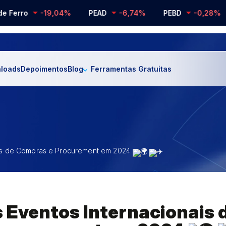
rro
-19,04%
PEAD
-6,74%
PEBD
-0,28%
PP
loads
Depoimentos
Blog
Ferramentas Gratuitas
nais de Compras e Procurement em 2024
s Eventos Internacionais