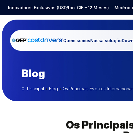
ço Inox
Indicadores Exclusivos (USD/ton-CIF – 12 Meses)
-14,80%
Barrilha
-25,12%
Minério de Fe
Quem somos
Nossa solução
Down
Blog
Principal
•
Blog
•
Os Principais Eventos Internacio
Os Principai