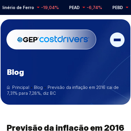
ério de Ferro
-19,04%
PEAD
-6,74%
PEBD
-0,
Blog
Principal
•
Blog
•
Previsão da inflação em 2016 cai de
7,31% para 7,28%, diz BC
Previsão da inflação em 2016