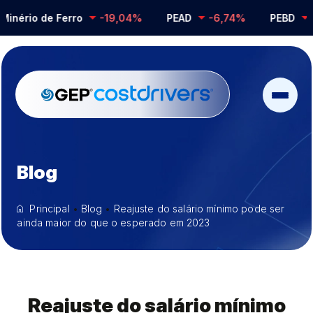
ério de Ferro
-19,04%
PEAD
-6,74%
PEBD
-0,
Blog
Principal
•
Blog
•
Reajuste do salário mínimo pode ser
ainda maior do que o esperado em 2023
Reajuste do salário mínimo