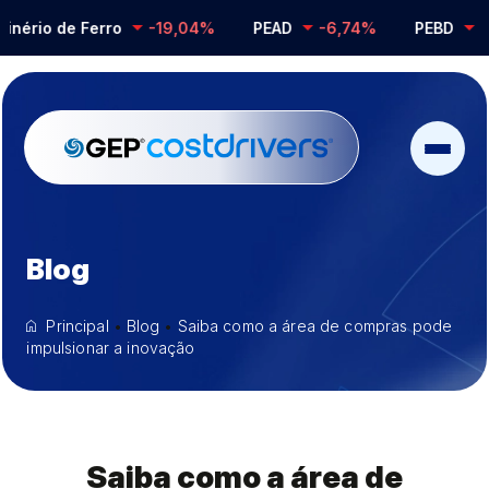
rio de Ferro
-19,04%
PEAD
-6,74%
PEBD
-0,2
Blog
Principal
•
Blog
•
Saiba como a área de compras pode
impulsionar a inovação
Saiba como a área de