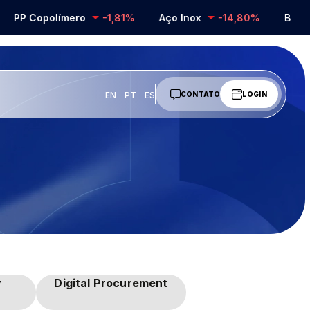
PP Copolímero
-1,81%
Aço Inox
-14,80%
Barrilha
EN
PT
ES
CONTATO
LOGIN
y
Digital Procurement