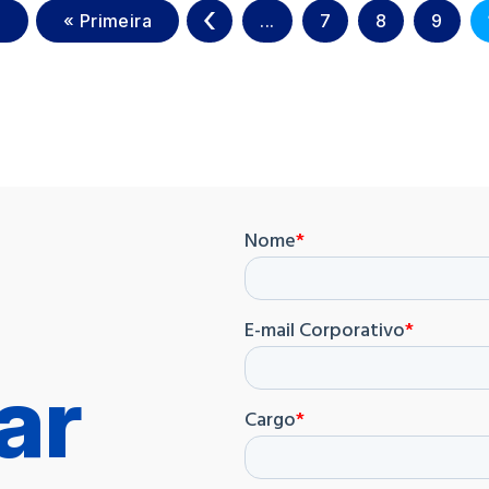
1
« Primeira
«
...
7
8
9
ar