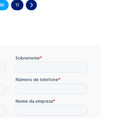
10
11
»