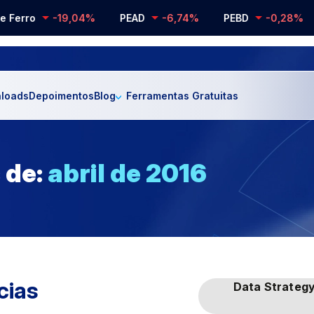
erro
-19,04%
PEAD
-6,74%
PEBD
-0,28%
loads
Depoimentos
Blog
Ferramentas Gratuitas
 de:
abril de 2016
cias
Data Strateg