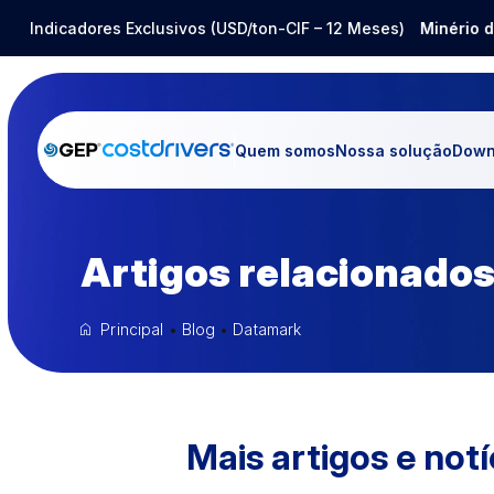
Aço Inox
Indicadores Exclusivos (USD/ton-CIF – 12 Meses)
-14,80%
Barrilha
-25,12%
Minério de F
Quem somos
Nossa solução
Down
Artigos relacionados
Principal
•
Blog
•
Datamark
Mais artigos e notí