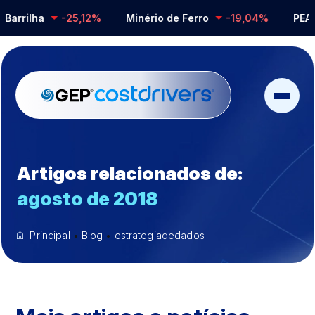
Barrilha
-25,12%
Minério de Ferro
-19,04%
PEAD
Artigos relacionados de:
agosto de 2018
Principal
•
Blog
•
estrategiadedados