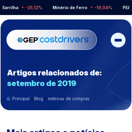
Barrilha
-25,12%
Minério de Ferro
-19,04%
PEAD
Artigos relacionados de:
setembro de 2019
Principal
•
Blog
•
métricas de compras