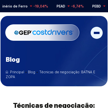
rio de Ferro
-19,04%
PEAD
-6,74%
PEBD
-0,2
Blog
Principal
•
Blog
•
Técnicas de negociação: BATNA E
ZOPA
Técnicas de negociação: