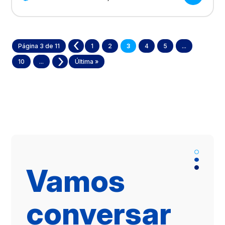
Página 3 de 11
«
1
2
3
4
5
...
10
...
»
Última »
Vamos
conversar