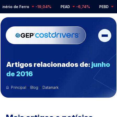
rio de Ferro
-19,04%
PEAD
-6,74%
PEBD
-0,
Artigos relacionados de:
junho
de 2016
Principal
•
Blog
•
Datamark