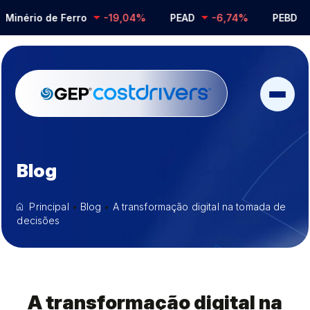
nério de Ferro
-19,04%
PEAD
-6,74%
PEBD
-0
Blog
Principal
•
Blog
•
A transformação digital na tomada de
decisões
A transformação digital na